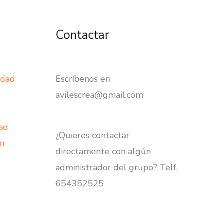
Contactar
edad
Escríbenos en
avilescrea@gmail.com
dad
¿Quieres contactar
on
directamente con algún
administrador del grupo? Telf.
654352525