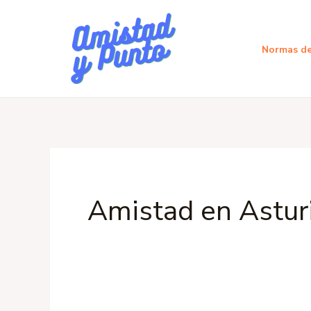
Ir
al
Normas de
contenido
Amistad en Astur