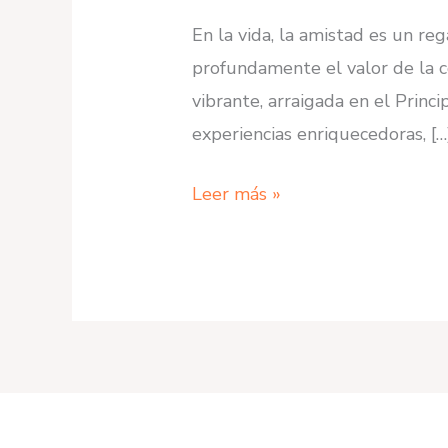
En la vida, la amistad es un r
profundamente el valor de la c
vibrante, arraigada en el Princ
experiencias enriquecedoras, […
Amistad
Leer más »
y
Punto:
Donde
las
Amistades
Florecen
en