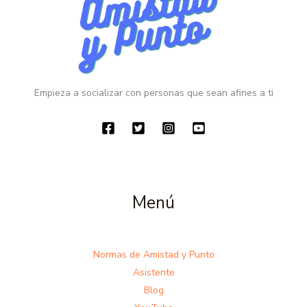
Actividades
en
Grupo
con
Amistad
Empieza a socializar con personas que sean afines a ti
y
Punto
Menú
Normas de Amistad y Punto
Asistente
Blog