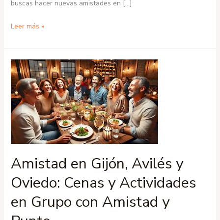
buscas hacer nuevas amistades en […]
Amistad
Leer más »
en
Avilés:
Encuentra
Amigos
y
Participa
en
Eventos
con
«Amistad
Amistad en Gijón, Avilés y
y
Oviedo: Cenas y Actividades
Punto»
en Grupo con Amistad y