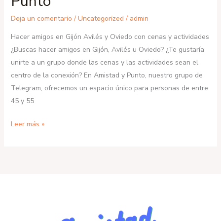
Punto
Deja un comentario
/
Uncategorized
/
admin
Hacer amigos en Gijón Avilés y Oviedo con cenas y actividades
¿Buscas hacer amigos en Gijón, Avilés u Oviedo? ¿Te gustaría
unirte a un grupo donde las cenas y las actividades sean el
centro de la conexión? En Amistad y Punto, nuestro grupo de
Telegram, ofrecemos un espacio único para personas de entre
45 y 55
Amistad
Leer más »
en
Gijón,
Avilés
y
Oviedo:
Cenas
y