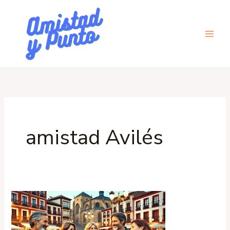
Ir
al
contenido
amistad Avilés