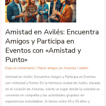
Amistad en Avilés: Encuentra
Amigos y Participa en
Eventos con «Amistad y
Punto»
Deja un comentario
/
Hacer amigos en Asturias
/
admin
Amistad en Avilés: Encuentra Amigos y Participa en Eventos
con «Amistad y Punto» En la hermosa ciudad de Avilés, situada
en el corazón de Asturias, existe un lugar donde la soledad se
convierte en compañía y las actividades grupales en
experiencias inolvidables. Si tienes entre 45 y 55 años y